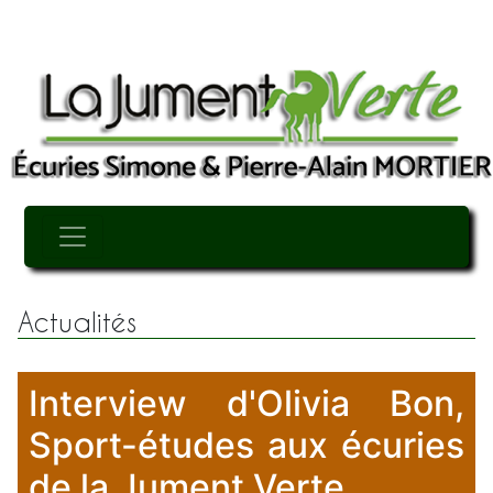
Actualités
Interview d'Olivia Bon,
Sport-études aux écuries
de la Jument Verte